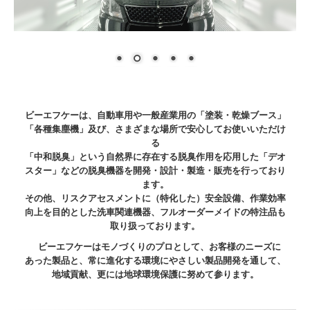
採用情報
本社勤務
関東営業所勤務
ビーエフケーは、自動車用や一般産業用の「塗装・乾燥ブース」
お問い合わせ
「各種集塵機」及び、さまざまな場所で安心してお使いいただけ
る
「中和脱臭」という自然界に存在する脱臭作用を応用した「デオ
スター」などの脱臭機器を開発・設計・製造・販売を行っており
ます。
その他、リスクアセスメントに（特化した）安全設備、作業効率
向上を目的とした
洗車関連機器、フルオーダーメイドの特注品も
取り扱っております。
ビーエフケーはモノづくりのプロとして、お客様のニーズに
あった製品と、常に進化する環境にやさしい製品開発を通して、
地域貢献、更には地球環境保護に努めて参ります。