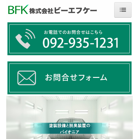
ホーム
製品一覧
塗装・乾燥
局所排気・集塵
特注品
関連機器
アフターサービス
会社概要