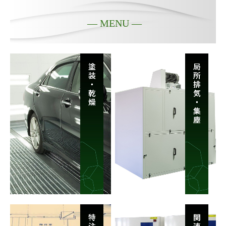
—
MENU —