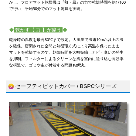
かし、フロアマット乾燥機は『熱・風』の力で乾燥時間を約1/100
で行い、平均30分でのマット乾燥を実現。
◆
乾かす【 力 】が違う
◆
乾燥時の温度を最高80℃まで設定。大風量で風速10m/s以上の風
を確保。密閉された空間と熱循環方式により高温を保ったまま
マットを乾燥するので、乾燥時間を大幅短縮しカビ・臭いの発生
を抑制。フィルターによるクリーンな風を室内に送り込む高効率
な構造で、ゴミや虫が付着する問題も解決。
セーフティピットカバー / BSPCシリーズ