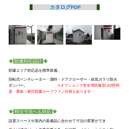
カタログPDF
◆
防爆対応設計
◆
防爆エリア対応品を標準装備。
回転式ベンチレーター・溜枡・ドアクローザー・給気ガラリ防火
ダンパー。
※オプションで安全増防爆型LED照明
器・看板・耐圧防爆ルーフファン仕様もあります。
◆
特注寸法へも対応
◆
設置スペースや室内の装備品に合わせて寸法の変更ができ