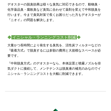
デオスターの脱臭効果は様々な臭気に対応できるので、動物臭・
化学薬品臭・腐敗臭など臭気に合わせて薬剤を変えて中和脱臭を
行います。今まで臭気対策で長くお困りだった方もデオスターが
『ニオイ』の問題を解決します。
◆
イニシャル・ランニングコスト削減
◆
大量かつ長時間により発生する臭気を、活性炭フィルターなどの
『吸着方式』で脱臭するには多額の費用と大規模なスペースが必
要です。
『中和脱臭方式』のデオスターなら、本体設置と噴霧ノズルを排
気ダクトに接続して、メンテナンスは脱臭液の補充のみなのでイ
ニシャル・ランニングコストを大幅に削減できます。